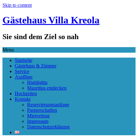
Skip to content
Gästehaus Villa Kreola
Sie sind dem Ziel so nah
Menu
Startseite
Gästehaus & Zimmer
Service
Ausflüge
Highlights
Mauritius entdecken
Hochzeiten
Kontakt
Reservierungsanfrage
Partnerschaften
Mietvertrag
Impressum
Datenschutzerklärung